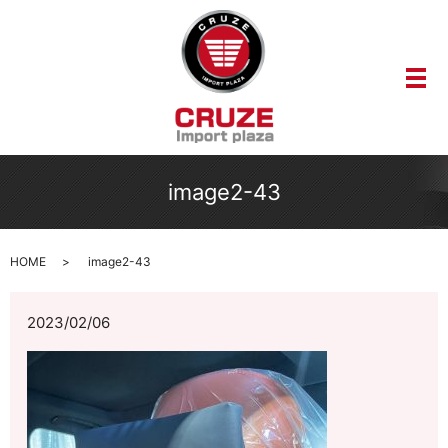
メ
image2-43
HOME
image2-43
2023/02/06