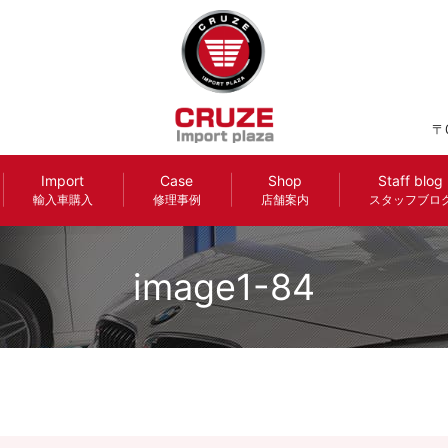
〒
Import
Case
Shop
Staff blog
輸入車購入
修理事例
店舗案内
スタッフブロ
image1-84