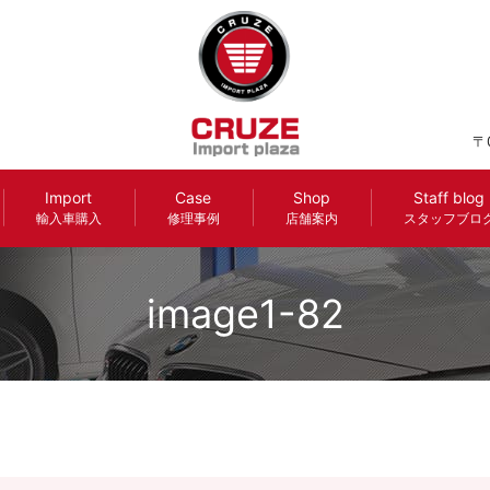
〒
Import
Case
Shop
Staff blog
輸入車購入
修理事例
店舗案内
スタッフブロ
image1-82