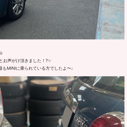
️
！とお声がけ頂きました！?✨
もMINIに乗られている方でしたよ〜♩