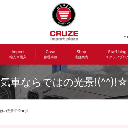
〒
Import
Case
Shop
Staff blog
輸入車購入
修理事例
店舗案内
スタッフブロ
気車ならではの光景!(^^)!
の光景!(^^)!☆彡