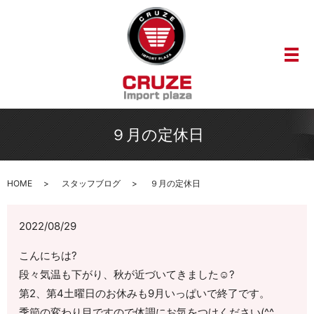
メ
９月の定休日
HOME
スタッフブログ
９月の定休日
2022/08/29
こんにちは?
段々気温も下がり、秋が近づいてきました☺️?
第2、第4土曜日のお休みも9月いっぱいで終了です。
季節の変わり目ですので体調にお気をつけください(^^ゞ