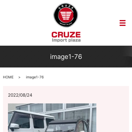
メ
image1-76
HOME
image1-76
2022/08/24