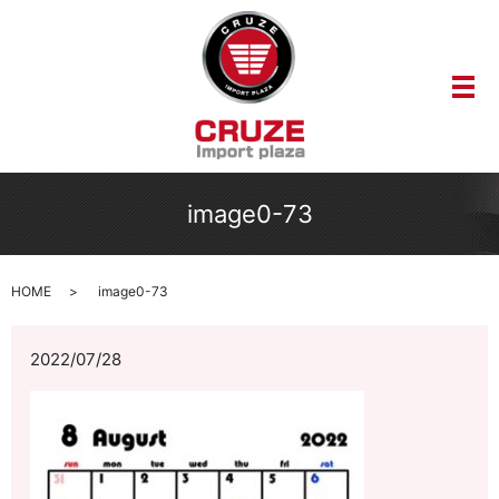
メ
image0-73
HOME
image0-73
2022/07/28