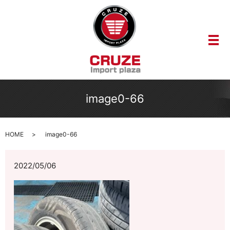
メ
image0-66
HOME
image0-66
2022/05/06