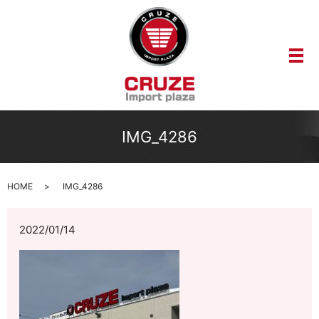
メ
IMG_4286
HOME
IMG_4286
2022/01/14