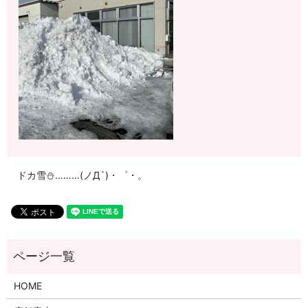
ドカ雪⛄………(ノД`)・゜・。
HOME