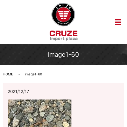
メ
image1-60
HOME
image1-60
2021/12/17