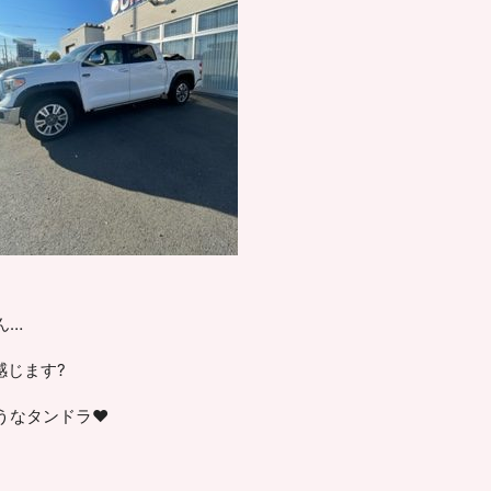
ん…
感じます?
うなタンドラ♥