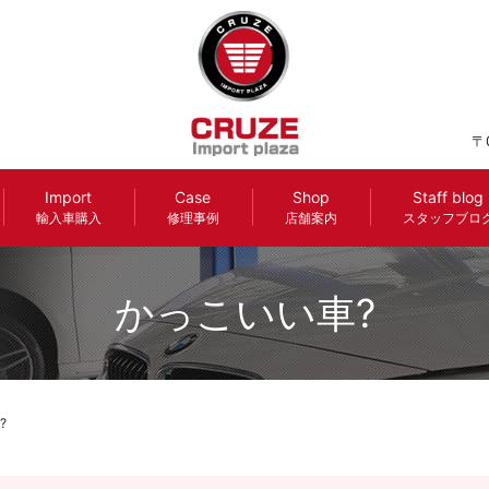
〒
Import
Case
Shop
Staff blog
輸入車購入
修理事例
店舗案内
スタッフブロ
かっこいい車?
?