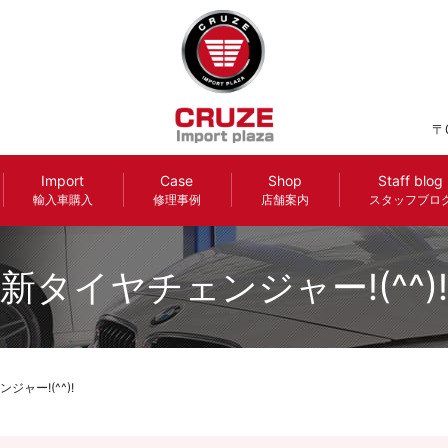
〒
Import
Case
Shop
Staff blog
輸入車購入
修理事例
店舗案内
スタッフブロ
新タイヤチェンジャー!(^^)!
ジャー!(^^)!