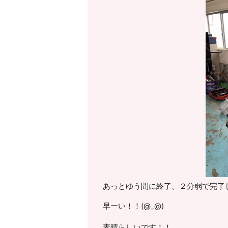
あっとゆう間に終了、２分弱で完了
早ーい！！(@_@)
素晴らしいです！！