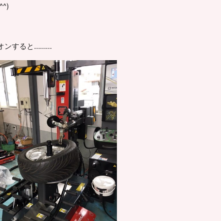
^)
オンすると………