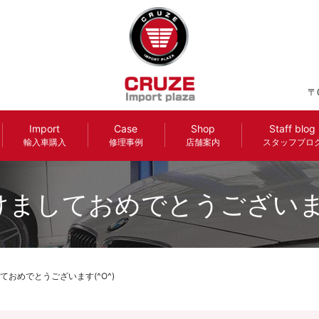
〒
Import
Case
Shop
Staff blog
輸入車購入
修理事例
店舗案内
スタッフブロ
ましておめでとうございます
ておめでとうございます(^O^)