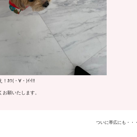
ﾜ(・∀・)ｲｲ!!
くお願いたします。
ついに帯広にも・・