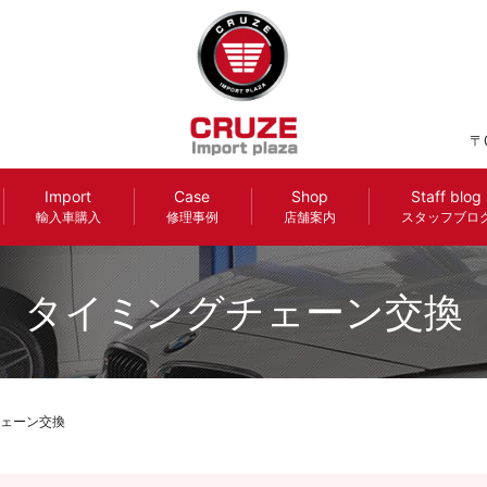
〒
Import
Case
Shop
Staff blog
輸入車購入
修理事例
店舗案内
スタッフブロ
タイミングチェーン交換
ェーン交換