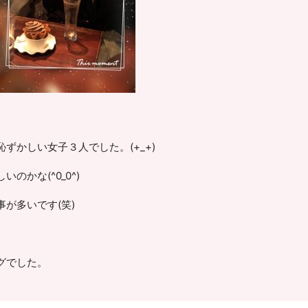
ずかしい女子３人でした。(+_+)
かな(^0_0^)
が多いです(笑)
グでした。