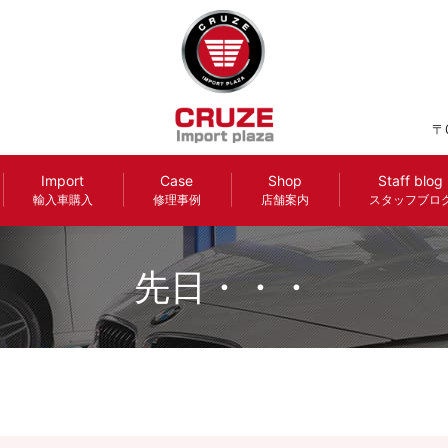
〒
Import
Case
Shop
Staff blog
輸入車購入
修理事例
店舗案内
スタッフブロ
先日・・・