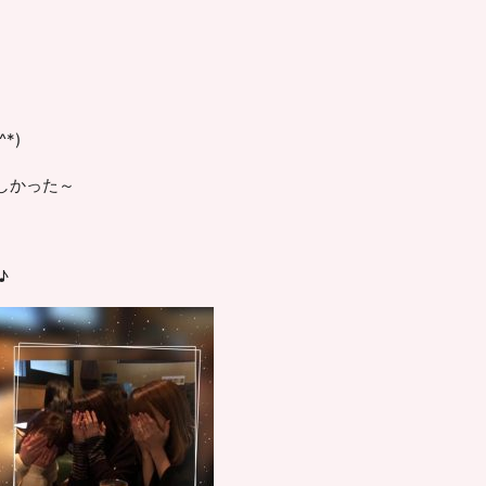
*)
しかった～
♪